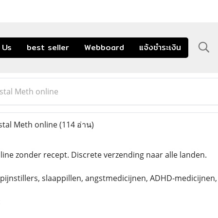
 Us
best seller
Webboard
แจ้งชำระเงิน
tal Meth online
tal Meth online
(114 อ่าน)
ine zonder recept. Discrete verzending naar alle landen.
pijnstillers, slaappillen, angstmedicijnen, ADHD-medicijnen
: