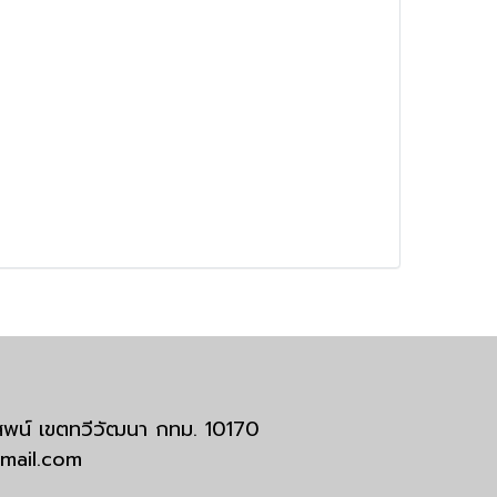
มสพน์ เขตทวีวัฒนา กทม. 10170
tmail.com