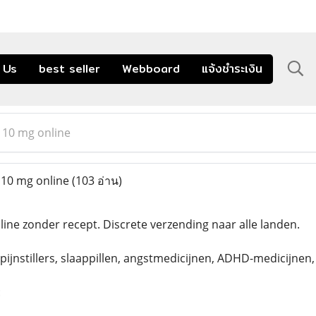
 Us
best seller
Webboard
แจ้งชำระเงิน
 10 mg online
 10 mg online
(103 อ่าน)
ine zonder recept. Discrete verzending naar alle landen.
pijnstillers, slaappillen, angstmedicijnen, ADHD-medicijnen
: