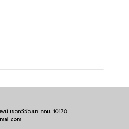
มสพน์ เขตทวีวัฒนา กทม. 10170
tmail.com