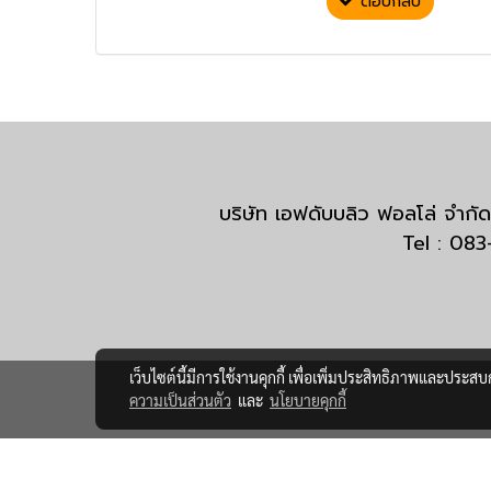
ตอบกลับ
บริษัท เอฟดับบลิว ฟอลโล่ จำ
Tel : 08
เว็บไซต์นี้มีการใช้งานคุกกี้ เพื่อเพิ่มประสิทธิภาพและประส
ความเป็นส่วนตัว
และ
นโยบายคุกกี้