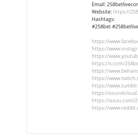
Email: 258betlive
Website:
https://25
Hashtags:
#258bet #258betliv
https://www.facebo
https://www.instag
https://www.youtu
https://x.com/258b
https://www.behanc
https://www.twitch
https://www.tumbl
https://soundcloud
https://issuu.com/
https://www.reddit