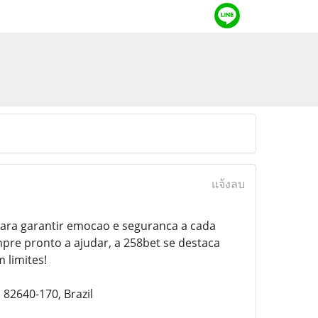
แจ้งลบ
para garantir emocao e seguranca a cada
pre pronto a ajudar, a 258bet se destaca
 limites!
 82640-170, Brazil