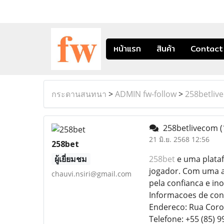
หน้าแรก
สินค้า
Contact
กระดานสนทนา
>
ADMIN fw-follow
>
258betliv
258betlivecom
(
21 มิ.ย. 2568 12:56
258bet
ผู้เยี่ยมชม
258bet
e uma plata
jogador. Com uma am
chauvi.nsiri@gmail.com
pela confianca e in
Informacoes de con
Endereco: Rua Corone
Telefone: +55 (85) 