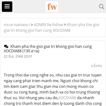
กระดานสนทนา
>
ADMIN fw-follow
>
Kham pha the gioi
giai tri khong gioi han cung XOCDIA88
Kham pha the gioi giai tri khong gioi han cung
XOCDIA88
(130 อ่าน)
22 มิ.ย. 2568 20:01
แจ้งลบ
Trong thoi dai cong nghe so, nhu cau giai tri truc tuyen
ngay cang phat trien manh me. Nguoi choi khong chi
tim kiem cam giac thu gian ma con mong muon co
duoc su cong bang, minh bach va co hoi trung thuong
thuc su. Voi nhung yeu cau do,
XOCDIA88
da nhanh
chong tro thanh mot diem den ly tuong danh cho cong