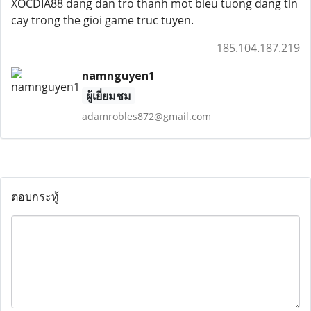
XOCDIA88 dang dan tro thanh mot bieu tuong dang tin
cay trong the gioi game truc tuyen.
185.104.187.219
namnguyen1
ผู้เยี่ยมชม
adamrobles872@gmail.com
ตอบกระทู้