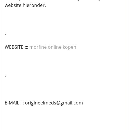
website hieronder.
.
WEBSITE :::
morfine online kopen
.
E-MAIL ::: origineelmeds@gmail.com