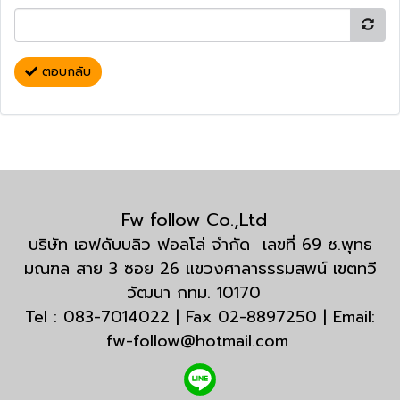
ตอบกลับ
Fw follow Co.,Ltd
บริษัท เอฟดับบลิว ฟอลโล่ จำกัด เลขที่ 69 ซ.พุทธ
มณฑล สาย 3 ซอย 26 แขวงศาลาธรรมสพน์ เขตทวี
วัฒนา กทม. 10170
Tel : 083-7014022 | Fax 02-8897250 | Email:
fw-follow@hotmail.com