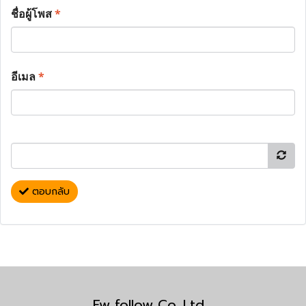
ชื่อผู้โพส
*
อีเมล
*
ตอบกลับ
Fw follow Co.,Ltd