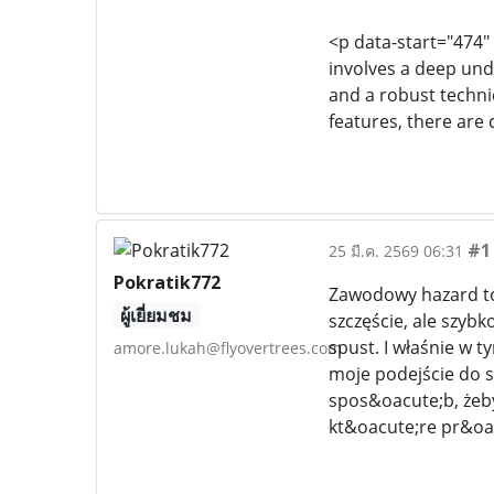
<p data-start="474"
involves a deep und
and a robust techni
features, there are 
#1
25 มี.ค. 2569 06:31
Pokratik772
Zawodowy hazard to 
ผู้เยี่ยมชม
szczęście, ale szybk
spust. I właśnie w 
amore.lukah@flyovertrees.com
moje podejście do 
spos&oacute;b, żeby
kt&oacute;re pr&oa