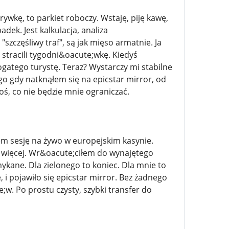
ywkę, to parkiet roboczy. Wstaję, piję kawę,
ek. Jest kalkulacja, analiza
szczęśliwy traf", są jak mięso armatnie. Ja
 stracili tygodni&oacute;wkę. Kiedyś
gatego turystę. Teraz? Wystarczy mi stabilne
ego gdy natknąłem się na epicstar mirror, od
ś, co nie będzie mnie ograniczać.
łem sesję na żywo w europejskim kasynie.
ć więcej. Wr&oacute;ciłem do wynajętego
kane. Dla zielonego to koniec. Dla mnie to
 i pojawiło się epicstar mirror. Bez żadnego
w. Po prostu czysty, szybki transfer do