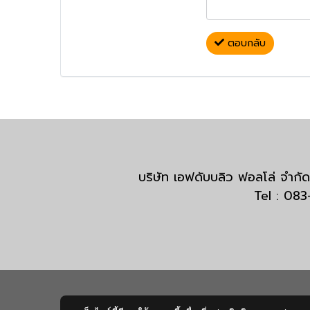
ตอบกลับ
บริษัท เอฟดับบลิว ฟอลโล่ จำ
Tel : 08