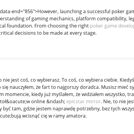
 data-end="856">However, launching a successful poker game
erstanding of gaming mechanics, platform compatibility, le
cal foundation. From choosing the right
poker game devel
critical decisions to be made at every stage.
nie jest coś, co wybierasz. To coś, co wybiera ciebie. Kiedy
o się nauczyłem, że fart to najgorszy doradca. Musisz mieć s
tym momencie, kiedy już myślałem, że widziałem wszystko, tra
stoł&oacute;w online &ndash;
epicstar mirror
. Nie, to nie je
 być tam, gdzie jestem naprawdę potrzebny, bez tych wszyst
cute;bują wcisnąć cię w ramy amatora.