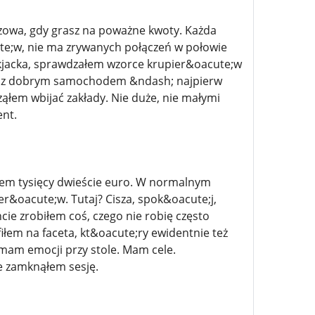
uczowa, gdy grasz na poważne kwoty. Każda
te;w, nie ma zrywanych połączeń w połowie
ckjacka, sprawdzałem wzorce krupier&oacute;w
 jak z dobrym samochodem &ndash; najpierw
łem wbijać zakłady. Nie duże, nie małymi
ent.
dem tysięcy dwieście euro. W normalnym
ier&oacute;w. Tutaj? Cisza, spok&oacute;j,
ie zrobiłem coś, czego nie robię często
iłem na faceta, kt&oacute;ry ewidentnie też
e mam emocji przy stole. Mam cele.
e zamknąłem sesję.