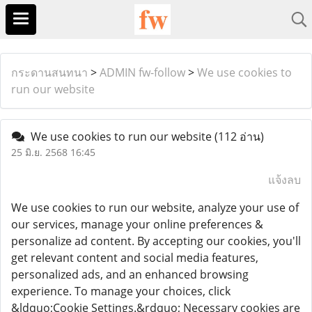
กระดานสนทนา
>
ADMIN fw-follow
>
We use cookies to
run our website
We use cookies to run our website
(112 อ่าน)
25 มิ.ย. 2568 16:45
แจ้งลบ
We use cookies to run our website, analyze your use of
our services, manage your online preferences &
personalize ad content. By accepting our cookies, you'll
get relevant content and social media features,
personalized ads, and an enhanced browsing
experience. To manage your choices, click
&ldquo;Cookie Settings.&rdquo; Necessary cookies are