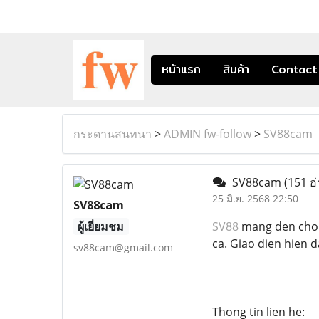
หน้าแรก
สินค้า
Contact
กระดานสนทนา
>
ADMIN fw-follow
>
SV88cam
SV88cam
(151 อ
25 มิ.ย. 2568 22:50
SV88cam
ผู้เยี่ยมชม
SV88
mang den cho n
ca. Giao dien hien 
sv88cam@gmail.com
Thong tin lien he: