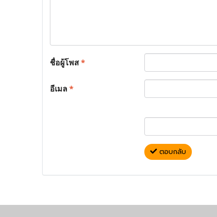
ชื่อผู้โพส
*
อีเมล
*
ตอบกลับ