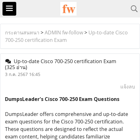
กระดานสนทนา
>
ADMIN fw-follow
>
Up-to-date Cisco
700-250 certification Exam
Up-to-date Cisco 700-250 certification Exam
(325 อ่าน)
3 ก.ค. 2567 16:45
แจ้งลบ
DumpsLeader's Cisco 700-250 Exam Questions
DumpsLeader offers comprehensive and up-to-date
exam questions for the Cisco 700-250 certification.
These questions are designed to reflect the actual
exam content, helping candidates familiarize