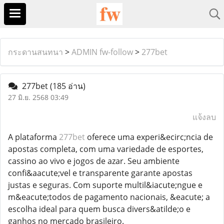
กระดานสนทนา
>
ADMIN fw-follow
>
277bet
277bet
(185 อ่าน)
27 มิ.ย. 2568 03:49
แจ้งลบ
A plataforma
277bet
oferece uma experi&ecirc;ncia de
apostas completa, com uma variedade de esportes,
cassino ao vivo e jogos de azar. Seu ambiente
confi&aacute;vel e transparente garante apostas
justas e seguras. Com suporte multil&iacute;ngue e
m&eacute;todos de pagamento nacionais, &eacute; a
escolha ideal para quem busca divers&atilde;o e
ganhos no mercado brasileiro.