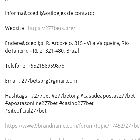
Informa&ccedil;&otilde;es de contato:
Website :
https://277bets.org/
Endere&ccedil;o: R. Arcozelo, 315 - Vila Valqueire, Rio
de Janeiro - RJ, 21321-480, Brazil
Telefone: +552158959876
Email : 277betsorg@gmail.com
Hashtags : #277bet #277betorg #casadeapostas277bet
#apostasonline277bet #casino277bet
#siteoficial277bet
https://www.9brandname.com/forum/topic/17452/277be