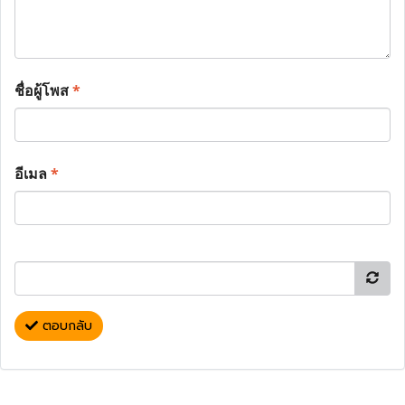
ชื่อผู้โพส
*
อีเมล
*
ตอบกลับ