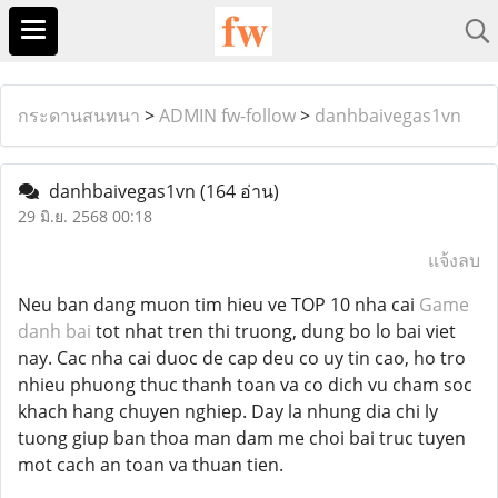
กระดานสนทนา
>
ADMIN fw-follow
>
danhbaivegas1vn
danhbaivegas1vn
(164 อ่าน)
29 มิ.ย. 2568 00:18
แจ้งลบ
Neu ban dang muon tim hieu ve TOP 10 nha cai
Game
danh bai
tot nhat tren thi truong, dung bo lo bai viet
nay. Cac nha cai duoc de cap deu co uy tin cao, ho tro
nhieu phuong thuc thanh toan va co dich vu cham soc
khach hang chuyen nghiep. Day la nhung dia chi ly
tuong giup ban thoa man dam me choi bai truc tuyen
mot cach an toan va thuan tien.