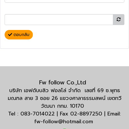
ตอบกลับ
Fw follow Co.,Ltd
บริษัท เอฟดับบลิว ฟอลโล่ จำกัด เลขที่ 69 ซ.พุทธ
มณฑล สาย 3 ซอย 26 แขวงศาลาธรรมสพน์ เขตทวี
วัฒนา กทม. 10170
Tel : 083-7014022 | Fax 02-8897250 | Email:
fw-follow@hotmail.com