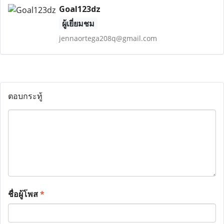
Goal123dz
ผู้เยี่ยมชม
jennaortega208q@gmail.com
ตอบกระทู้
ชื่อผู้โพส
*