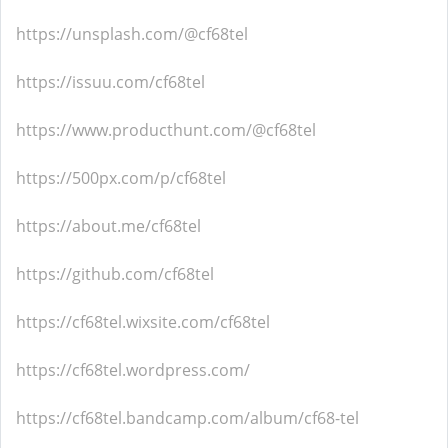
https://unsplash.com/@cf68tel
https://issuu.com/cf68tel
https://www.producthunt.com/@cf68tel
https://500px.com/p/cf68tel
https://about.me/cf68tel
https://github.com/cf68tel
https://cf68tel.wixsite.com/cf68tel
https://cf68tel.wordpress.com/
https://cf68tel.bandcamp.com/album/cf68-tel