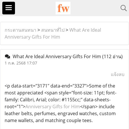
กระดานสนทนา
>
สนทนาทั่ไป
>
What Are Ideal
Anniversary Gifts For Him
What Are Ideal Anniversary Gifts For Him
(112 อ่าน)
1 ก.ค. 2568 17:07
แจ้งลบ
<p data-start="3171" data-end="3327">Some of the
most appreciated <span style="font-size: 11pt; font-
family: Calibri, Arial; color: #1155cc;" data-sheets-
root="1">
Anniversary Gifts for Him
</span> include
leather belts, perfumes, engraved watches, custom
name wallets, and matching couple tees.