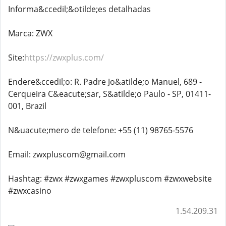
Informa&ccedil;&otilde;es detalhadas
Marca: ZWX
Site:
https://zwxplus.com/
Endere&ccedil;o: R. Padre Jo&atilde;o Manuel, 689 -
Cerqueira C&eacute;sar, S&atilde;o Paulo - SP, 01411-
001, Brazil
N&uacute;mero de telefone: +55 (11) 98765-5576
Email: zwxpluscom@gmail.com
Hashtag: #zwx #zwxgames #zwxpluscom #zwxwebsite
#zwxcasino
1.54.209.31