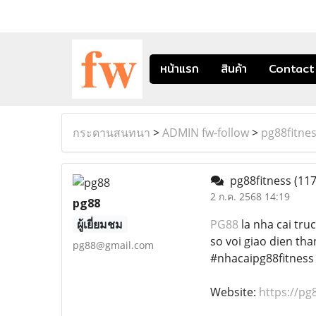
หน้าแรก
สินค้า
Contact
กระดานสนทนา
>
ADMIN fw-follow
>
pg88fitne
pg88fitness
(117
2 ก.ค. 2568 14:19
pg88
ผู้เยี่ยมชม
PG88
la nha cai tru
so voi giao dien th
pg88@gmail.com
#nhacaipg88fitness
Website:
https://pg8