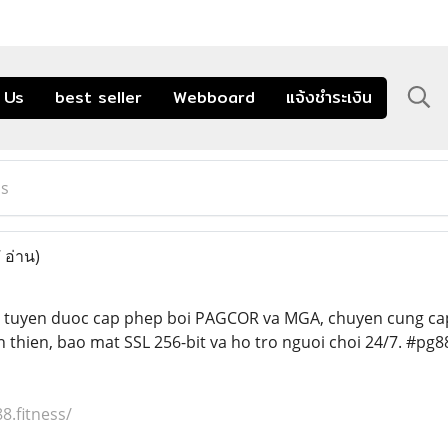
 Us
best seller
Webboard
แจ้งชำระเงิน
ss
 อ่าน)
c tuyen duoc cap phep boi PAGCOR va MGA, chuyen cung cap c
an thien, bao mat SSL 256-bit va ho tro nguoi choi 24/7. #p
8.fitness/