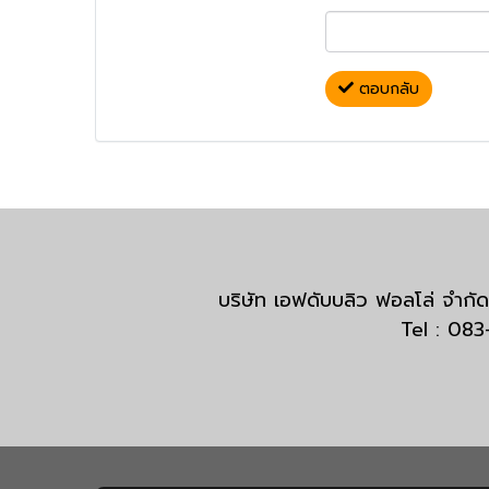
ตอบกลับ
บริษัท เอฟดับบลิว ฟอลโล่ จำ
Tel : 08