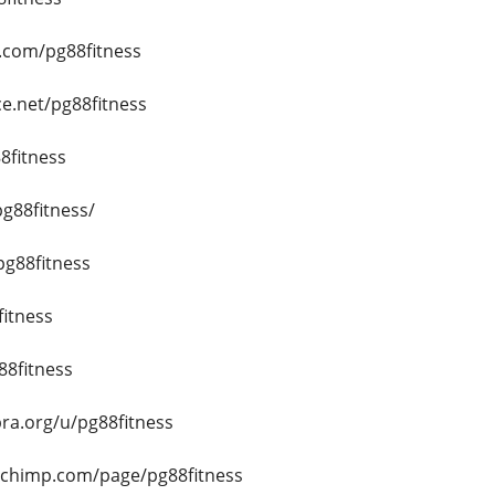
.com/pg88fitness
e.net/pg88fitness
88fitness
pg88fitness/
pg88fitness
fitness
88fitness
ra.org/u/pg88fitness
echimp.com/page/pg88fitness