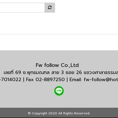
Fw follow Co.,Ltd
กัด เลขที่ 69 ซ.พุทธมณฑล สาย 3 ซอย 26 แขวงศาลาธรร
3-7014022 | Fax 02-8897250 | Email: fw-follow@ho
© Copyright 2020 All Rights Reserved.