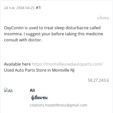
#1
24 ก.ค. 2568 04:25
แจ้งลบ
OxyContin is used to treat sleep disturbacne called
insomina. I suggest your before taking this medicine
consult with doctor.
Available here
https://montvilleusedautoparts.com/
Used Auto Parts Store in Montville NJ
58.27.243.6
Ali
ผู้เยี่ยมชม
citations.hoodsfitness@gmail.com