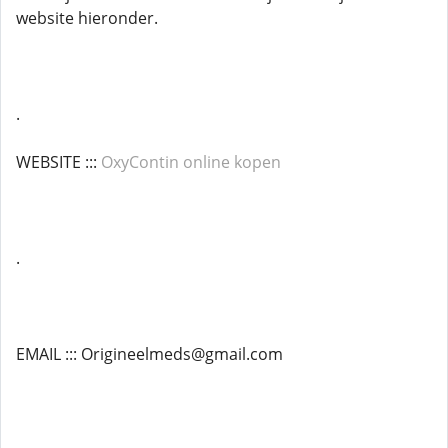
website hieronder.
.
WEBSITE :::
OxyContin online kopen
.
EMAIL ::: Origineelmeds@gmail.com