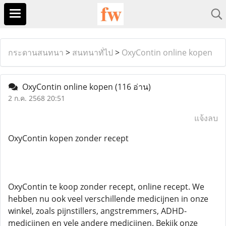
กระดานสนทนา
>
สนทนาทั่ไป
>
OxyContin online kopen
OxyContin online kopen
(116 อ่าน)
2 ก.ค. 2568 20:51
แจ้งลบ
OxyContin kopen zonder recept
OxyContin te koop zonder recept, online recept. We
hebben nu ook veel verschillende medicijnen in onze
winkel, zoals pijnstillers, angstremmers, ADHD-
medicijnen en vele andere medicijnen. Bekijk onze