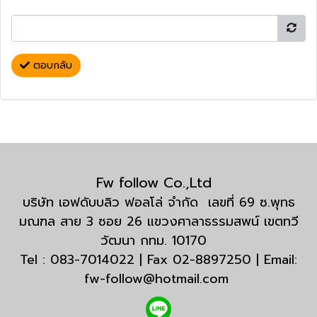
ตอบกลับ
Fw follow Co.,Ltd
บริษัท เอฟดับบลิว ฟอลโล่ จำกัด เลขที่ 69 ซ.พุทธ
มณฑล สาย 3 ซอย 26 แขวงศาลาธรรมสพน์ เขตทวี
วัฒนา กทม. 10170
Tel : 083-7014022 | Fax 02-8897250 | Email:
fw-follow@hotmail.com