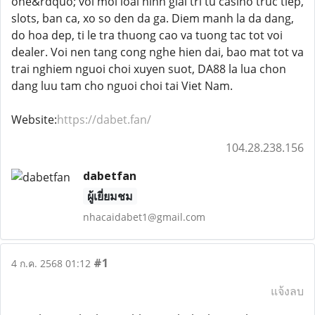
one&rdquo; voi moi loai hinh giai tri tu casino truc tiep,
slots, ban ca, xo so den da ga. Diem manh la da dang,
do hoa dep, ti le tra thuong cao va tuong tac tot voi
dealer. Voi nen tang cong nghe hien dai, bao mat tot va
trai nghiem nguoi choi xuyen suot, DA88 la lua chon
dang luu tam cho nguoi choi tai Viet Nam.
Website:
https://dabet.fan/
104.28.238.156
dabetfan
ผู้เยี่ยมชม
nhacaidabet1@gmail.com
#1
4 ก.ค. 2568 01:12
แจ้งลบ