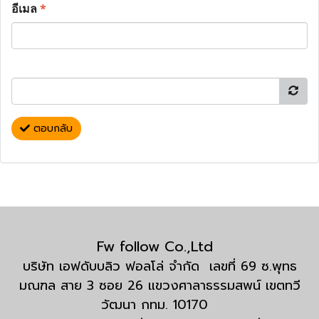
อีเมล
*
ตอบกลับ
Fw follow Co.,Ltd
บริษัท เอฟดับบลิว ฟอลโล่ จำกัด เลขที่ 69 ซ.พุทธ
มณฑล สาย 3 ซอย 26 แขวงศาลาธรรมสพน์ เขตทวี
วัฒนา กทม. 10170