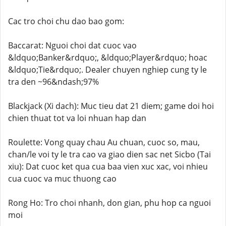
Cac tro choi chu dao bao gom:
Baccarat: Nguoi choi dat cuoc vao
&ldquo;Banker&rdquo;, &ldquo;Player&rdquo; hoac
&ldquo;Tie&rdquo;. Dealer chuyen nghiep cung ty le
tra den ~96&ndash;97%
Blackjack (Xi dach): Muc tieu dat 21 diem; game doi hoi
chien thuat tot va loi nhuan hap dan
Roulette: Vong quay chau Au chuan, cuoc so, mau,
chan/le voi ty le tra cao va giao dien sac net Sicbo (Tai
xiu): Dat cuoc ket qua cua baa vien xuc xac, voi nhieu
cua cuoc va muc thuong cao
Rong Ho: Tro choi nhanh, don gian, phu hop ca nguoi
moi