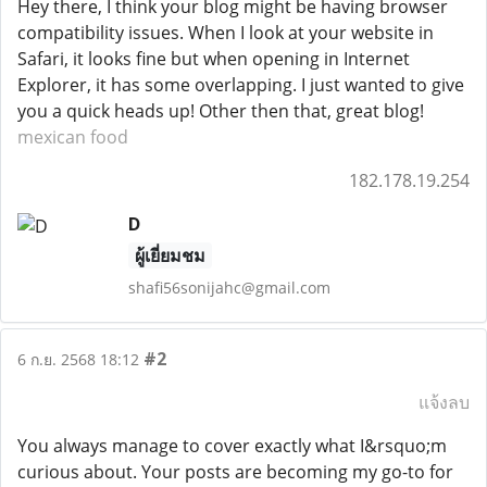
Hey there, I think your blog might be having browser
compatibility issues. When I look at your website in
Safari, it looks fine but when opening in Internet
Explorer, it has some overlapping. I just wanted to give
you a quick heads up! Other then that, great blog!
mexican food
182.178.19.254
D
ผู้เยี่ยมชม
shafi56sonijahc@gmail.com
#2
6 ก.ย. 2568 18:12
แจ้งลบ
You always manage to cover exactly what I&rsquo;m
curious about. Your posts are becoming my go-to for