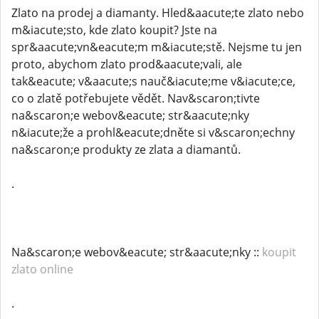
Zlato na prodej a diamanty. Hled&aacute;te zlato nebo
m&iacute;sto, kde zlato koupit? Jste na
spr&aacute;vn&eacute;m m&iacute;stě. Nejsme tu jen
proto, abychom zlato prod&aacute;vali, ale
tak&eacute; v&aacute;s nauč&iacute;me v&iacute;ce,
co o zlatě potřebujete vědět. Nav&scaron;tivte
na&scaron;e webov&eacute; str&aacute;nky
n&iacute;že a prohl&eacute;dněte si v&scaron;echny
na&scaron;e produkty ze zlata a diamantů.
.
Na&scaron;e webov&eacute; str&aacute;nky ::
koupit
zlato online
.