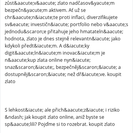
zůst&aacute;v&aacute; zlato nadčasov&yacute;m
bezpečn&yacute;m aktivem. Ať už se
chr&aacute;n&iacute;te proti inflaci, diverzifikujete
sv&eacute; investičn&iacute; portfolio nebo v&aacute;s
jednodu&scaron;e přitahuje jeho hmatateln&aacute;
hodnota, zlato je dnes stejně relevantn&iacute; jako
kdykoli předt&iacute;m. A d&iacute;ky
digit&aacute;ln&iacute;m inovac&iacute;m je
n&aacute;kup zlata online nyn&iacute;
snaz&scaron;&iacute;, bezpečněj&scaron;&iacute; a
dostupněj&scaron;&iacute; než dř&iacute;ve. koupit
zlato
S lehkost&iacute; ale přich&aacute;z&iacute; i riziko
&ndash; jak koupit zlato online, aniž byste se
sp&aacute;lili? Pojďme si to rozebrat. koupit zlato