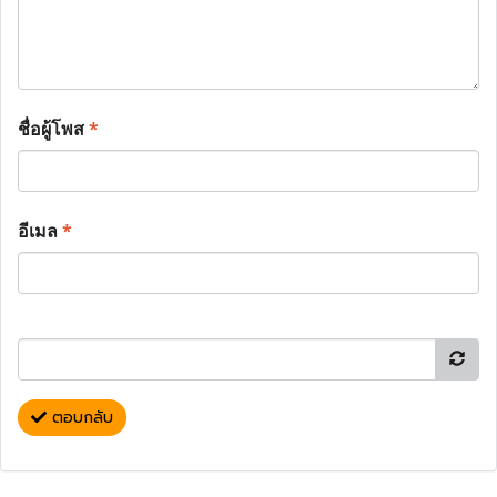
ชื่อผู้โพส
*
อีเมล
*
ตอบกลับ