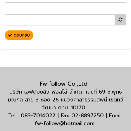
ตอบกลับ
Fw follow Co.,Ltd
บริษัท เอฟดับบลิว ฟอลโล่ จำกัด เลขที่ 69 ซ.พุทธ
มณฑล สาย 3 ซอย 26 แขวงศาลาธรรมสพน์ เขตทวี
วัฒนา กทม. 10170
Tel : 083-7014022 | Fax 02-8897250 | Email:
fw-follow@hotmail.com