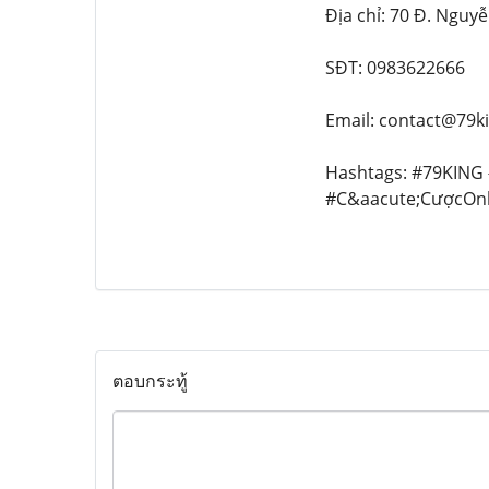
Địa chỉ: 70 Đ. Nguy
SĐT: 0983622666
Email: contact@79k
Hashtags: #79KING
#C&aacute;CượcOnl
ตอบกระทู้