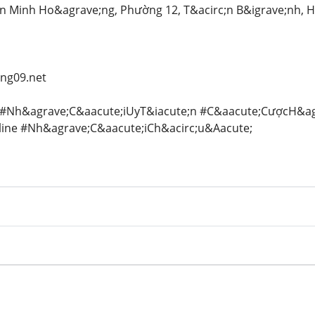
ễn Minh Ho&agrave;ng, Phường 12, T&acirc;n B&igrave;nh, 
ing09.net
 #Nh&agrave;C&aacute;iUyT&iacute;n #C&aacute;CượcH&a
ine #Nh&agrave;C&aacute;iCh&acirc;u&Aacute;