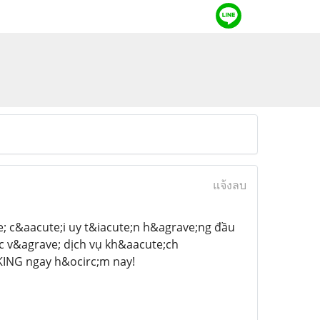
แจ้งลบ
; c&aacute;i uy t&iacute;n h&agrave;ng đầu
ốc v&agrave; dịch vụ kh&aacute;ch
KING ngay h&ocirc;m nay!