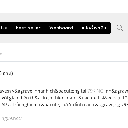
 Us
best seller
Webboard
แจ้งชำระเงิน
et
8 อ่าน)
ave;n v&agrave; nhanh ch&oacute;ng tại
79KING
, nh&agrave
 với giao diện th&acirc;n thiện, nạp r&uacute;t si&ecirc;u t
 24/7. Trải nghiệm c&aacute; cược đỉnh cao c&ugrave;ng 79
king09.net/