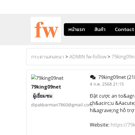
หน้าแรก
สินค้า
Contact
กระดานสนทนา
>
ADMIN fw-follow
>
79king09n
79king09net
(21
4 ก.ค. 2568 21:15
79king09net
ผู้เยี่ยมชม
Đặt cược an to&agr
ch&acirc;u &Aacute;
dipakbarman7860@gmail.com
h&agrave;ng hỗ trợ
Website:
https://79