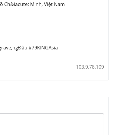
Hồ Ch&iacute; Minh, Việt Nam
grave;ngĐầu #79KINGAsia
103.9.78.109