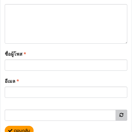
ชื่อผู้โพส
*
อีเมล
*
ตอบกลับ