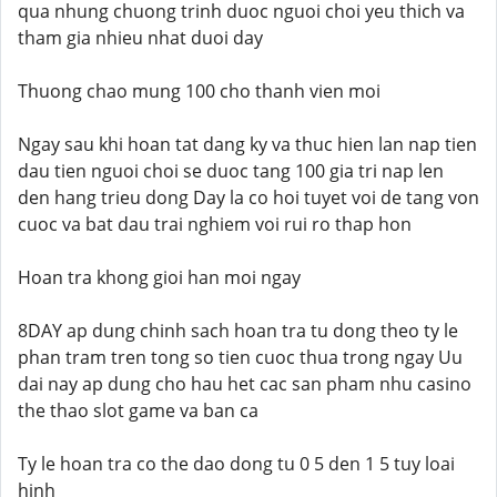
qua nhung chuong trinh duoc nguoi choi yeu thich va
tham gia nhieu nhat duoi day
Thuong chao mung 100 cho thanh vien moi
Ngay sau khi hoan tat dang ky va thuc hien lan nap tien
dau tien nguoi choi se duoc tang 100 gia tri nap len
den hang trieu dong Day la co hoi tuyet voi de tang von
cuoc va bat dau trai nghiem voi rui ro thap hon
Hoan tra khong gioi han moi ngay
8DAY ap dung chinh sach hoan tra tu dong theo ty le
phan tram tren tong so tien cuoc thua trong ngay Uu
dai nay ap dung cho hau het cac san pham nhu casino
the thao slot game va ban ca
Ty le hoan tra co the dao dong tu 0 5 den 1 5 tuy loai
hinh