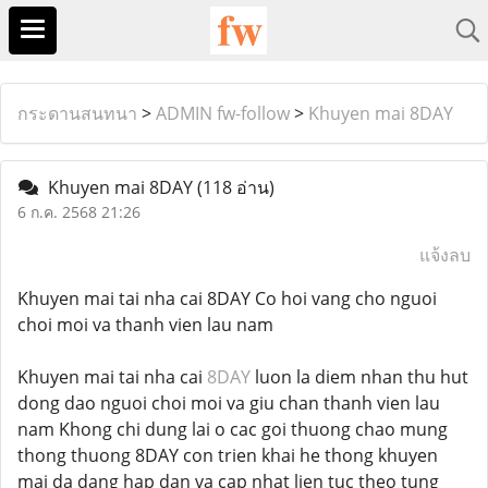
กระดานสนทนา
>
ADMIN fw-follow
>
Khuyen mai 8DAY
Khuyen mai 8DAY
(118 อ่าน)
6 ก.ค. 2568 21:26
แจ้งลบ
Khuyen mai tai nha cai 8DAY Co hoi vang cho nguoi
choi moi va thanh vien lau nam
Khuyen mai tai nha cai
8DAY
luon la diem nhan thu hut
dong dao nguoi choi moi va giu chan thanh vien lau
nam Khong chi dung lai o cac goi thuong chao mung
thong thuong 8DAY con trien khai he thong khuyen
mai da dang hap dan va cap nhat lien tuc theo tung