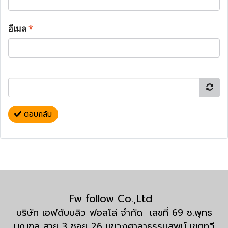
อีเมล
*
ตอบกลับ
Fw follow Co.,Ltd
บริษัท เอฟดับบลิว ฟอลโล่ จำกัด เลขที่ 69 ซ.พุทธ
มณฑล สาย 3 ซอย 26 แขวงศาลาธรรมสพน์ เขตทวี