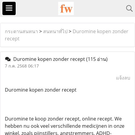
กระดานสนทนา
>
สนทนาทั่ไป
>
Duromine kopen zonder
recept
Duromine kopen zonder recept
(115 อ่าน)
7 ก.ค. 2568 06:17
แจ้งลบ
Duromine kopen zonder recept
Duromine te koop zonder recept, online recept. We
hebben nu ook veel verschillende medicijnen in onze
winkel, zoals pijnstillers, angstremmers, ADHD-