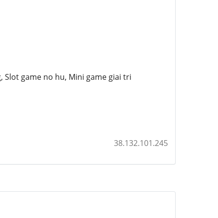
 Slot game no hu, Mini game giai tri
38.132.101.245