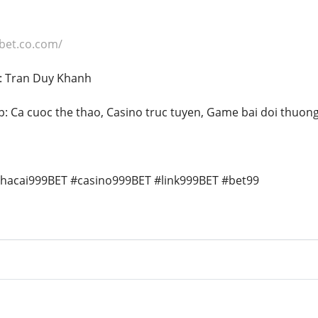
9bet.co.com/
: Tran Duy Khanh
p: Ca cuoc the thao, Casino truc tuyen, Game bai doi thuong,
hacai999BET #casino999BET #link999BET #bet99