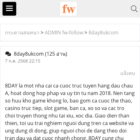
กระดานสนทนา
>
ADMIN fw-follow
>
8day8ukcom
8day8ukcom
(125 อ่าน)
7 ก.ค. 2568 22:15
แจ้งลบ
8DAY la mot nha cai ca cuoc truc tuyen hang dau chau
A, hoat dong hop phap va uy tin tu nam 2018. Nen tang
so huu kho game khong lo, bao gom ca cuoc the thao,
casino truc tiep, slot game, ban ca, xo so va cac tro
choi truyen thong nhu tai xiu, xoc dia. Giao dien than
thien, toi uu trai nghiem nguoi dung tren ca website va
ung dung di dong, giup nguoi choi de dang theo doi
tran dau va dat cuoc nhanh chong. 8DAY cung chu