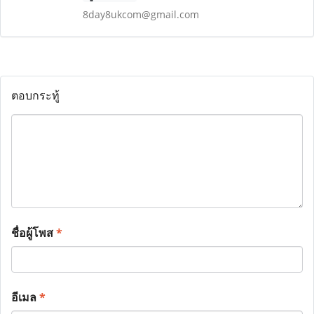
8day8ukcom@gmail.com
ตอบกระทู้
ชื่อผู้โพส
*
อีเมล
*