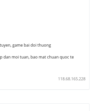
c tuyen, game bai doi thuong
hap dan moi tuan, bao mat chuan quoc te
118.68.165.228