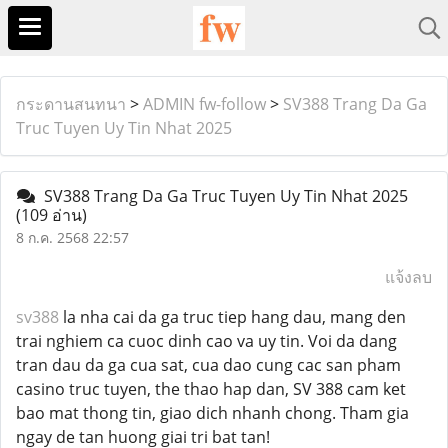
กระดานสนทนา
>
ADMIN fw-follow
>
SV388 Trang Da Ga
Truc Tuyen Uy Tin Nhat 2025
SV388 Trang Da Ga Truc Tuyen Uy Tin Nhat 2025
(109 อ่าน)
8 ก.ค. 2568 22:57
แจ้งลบ
sv388
la nha cai da ga truc tiep hang dau, mang den
trai nghiem ca cuoc dinh cao va uy tin. Voi da dang
tran dau da ga cua sat, cua dao cung cac san pham
casino truc tuyen, the thao hap dan, SV 388 cam ket
bao mat thong tin, giao dich nhanh chong. Tham gia
ngay de tan huong giai tri bat tan!