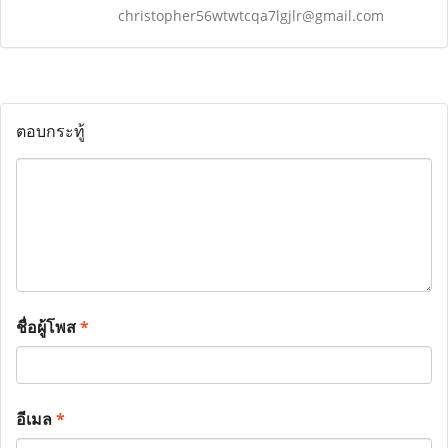
christopher56wtwtcqa7lgjlr@gmail.com
ตอบกระทู้
ชื่อผู้โพส
*
อีเมล
*