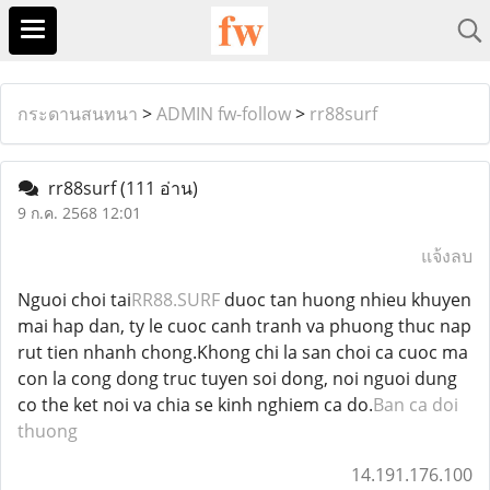
กระดานสนทนา
>
ADMIN fw-follow
>
rr88surf
rr88surf
(111 อ่าน)
9 ก.ค. 2568 12:01
แจ้งลบ
Nguoi choi tai
RR88.SURF
duoc tan huong nhieu khuyen
mai hap dan, ty le cuoc canh tranh va phuong thuc nap
rut tien nhanh chong.Khong chi la san choi ca cuoc ma
con la cong dong truc tuyen soi dong, noi nguoi dung
co the ket noi va chia se kinh nghiem ca do.
Ban ca doi
thuong
14.191.176.100