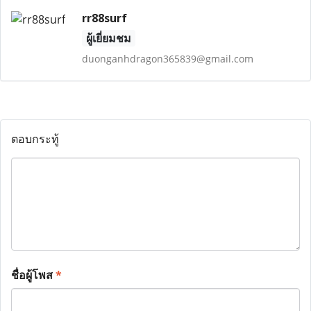
rr88surf
ผู้เยี่ยมชม
duonganhdragon365839@gmail.com
ตอบกระทู้
ชื่อผู้โพส
*