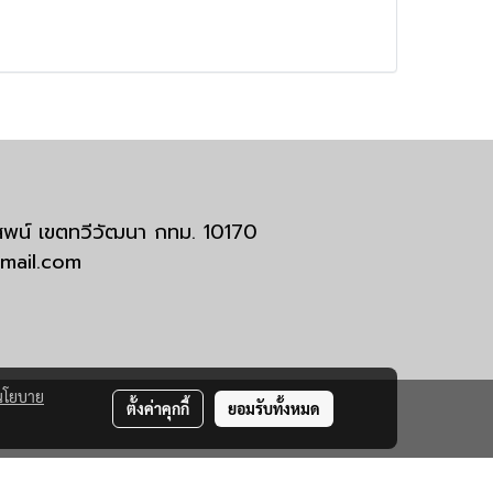
มสพน์ เขตทวีวัฒนา กทม. 10170
tmail.com
นโยบาย
ตั้งค่าคุกกี้
ยอมรับทั้งหมด