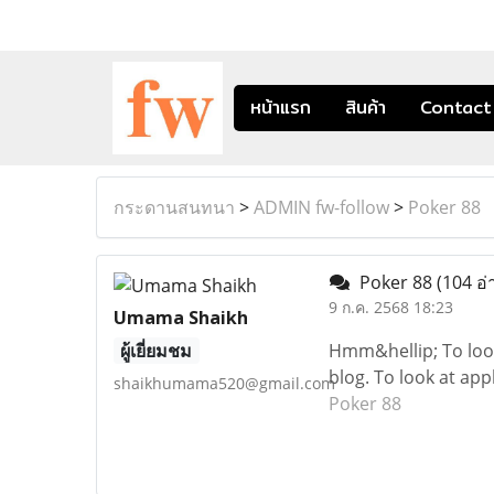
หน้าแรก
สินค้า
Contact
กระดานสนทนา
>
ADMIN fw-follow
>
Poker 88
Poker 88
(104 อ่
9 ก.ค. 2568 18:23
Umama Shaikh
ผู้เยี่ยมชม
Hmm&hellip; To look 
blog. To look at app
shaikhumama520@gmail.com
Poker 88