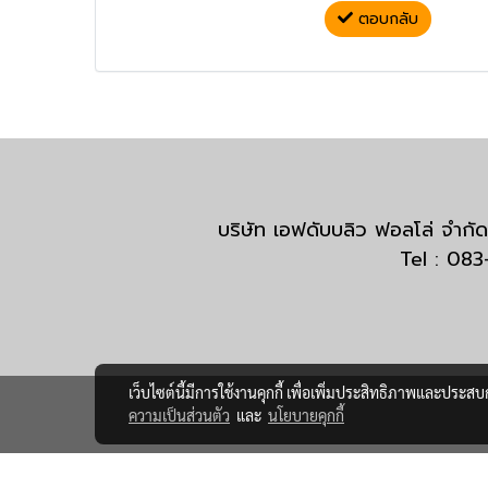
ตอบกลับ
บริษัท เอฟดับบลิว ฟอลโล่ จำ
Tel : 08
เว็บไซต์นี้มีการใช้งานคุกกี้ เพื่อเพิ่มประสิทธิภาพและประส
ความเป็นส่วนตัว
และ
นโยบายคุกกี้