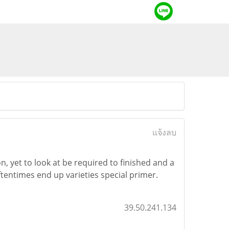
แจ้งลบ
, yet to look at be required to finished and a
oftentimes end up varieties special primer.
39.50.241.134