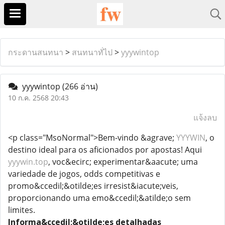
กระดานสนทนา
>
สนทนาทั่ไป
>
yyywintop
yyywintop
(266 อ่าน)
10 ก.ค. 2568 20:43
แจ้งลบ
<p class="MsoNormal">Bem-vindo &agrave;
YYYWIN
, o
destino ideal para os aficionados por apostas! Aqui
yyywin.top
, voc&ecirc; experimentar&aacute; uma
variedade de jogos, odds competitivas e
promo&ccedil;&otilde;es irresist&iacute;veis,
proporcionando uma emo&ccedil;&atilde;o sem
limites.
Informa&ccedil;&otilde;es detalhadas