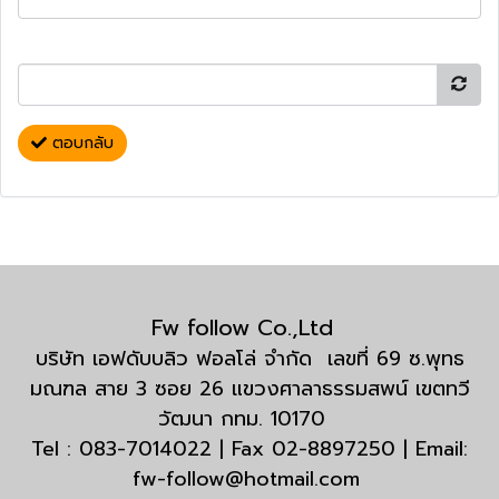
ตอบกลับ
Fw follow Co.,Ltd
บริษัท เอฟดับบลิว ฟอลโล่ จำกัด เลขที่ 69 ซ.พุทธ
มณฑล สาย 3 ซอย 26 แขวงศาลาธรรมสพน์ เขตทวี
วัฒนา กทม. 10170
Tel : 083-7014022 | Fax 02-8897250 | Email:
fw-follow@hotmail.com