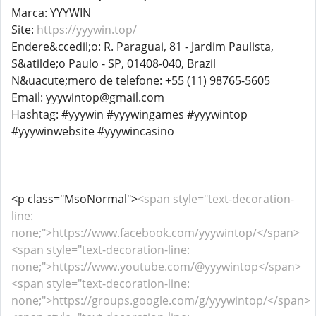
Marca: YYYWIN
Site:
https://yyywin.top/
Endere&ccedil;o: R. Paraguai, 81 - Jardim Paulista,
S&atilde;o Paulo - SP, 01408-040, Brazil
N&uacute;mero de telefone: +55 (11) 98765-5605
Email: yyywintop@gmail.com
Hashtag: #yyywin #yyywingames #yyywintop
#yyywinwebsite #yyywincasino
<p class="MsoNormal">
<span style="text-decoration-
line:
none;">https://www.facebook.com/yyywintop/</span>
<span style="text-decoration-line:
none;">https://www.youtube.com/@yyywintop</span>
<span style="text-decoration-line:
none;">https://groups.google.com/g/yyywintop/</span>