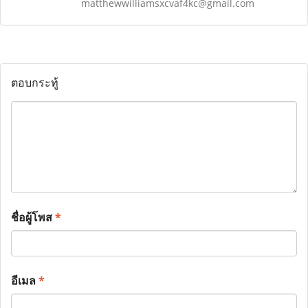
matthewwilliamsxcvaf4kc@gmail.com
ตอบกระทู้
ชื่อผู้โพส
*
อีเมล
*