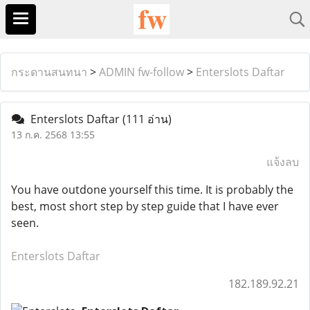
กระดานสนทนา
>
ADMIN fw-follow
>
Enterslots Daftar
Enterslots Daftar
(111 อ่าน)
13 ก.ค. 2568 13:55
แจ้งลบ
You have outdone yourself this time. It is probably the
best, most short step by step guide that I have ever
seen.
Enterslots Daftar
182.189.92.21