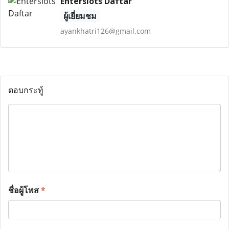
Enterslots Daftar
ผู้เยี่ยมชม
ayankhatri126@gmail.com
ตอบกระทู้
ชื่อผู้โพส
*