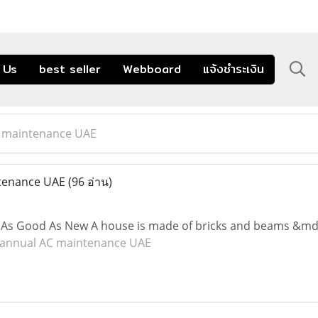
 Us
best seller
Webboard
แจ้งชำระเงิน
 maintenance UAE
tenance UAE
(96 อ่าน)
As Good As New A house is made of bricks and beams &mdas
annual AC maintenance UAE