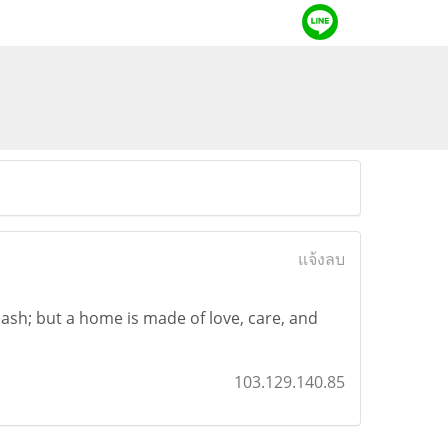
แจ้งลบ
h; but a home is made of love, care, and
103.129.140.85