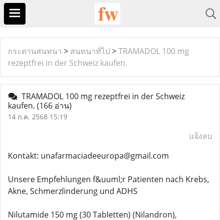
กระดานสนทนา
>
สนทนาทั่ไป
>
TRAMADOL 100 mg
rezeptfrei in der Schweiz kaufen.
TRAMADOL 100 mg rezeptfrei in der Schweiz
kaufen.
(166 อ่าน)
14 ก.ค. 2568 15:19
แจ้งลบ
Kontakt: unafarmaciadeeuropa@gmail.com
Unsere Empfehlungen f&uuml;r Patienten nach Krebs,
Akne, Schmerzlinderung und ADHS
Nilutamide 150 mg (30 Tabletten) (Nilandron),