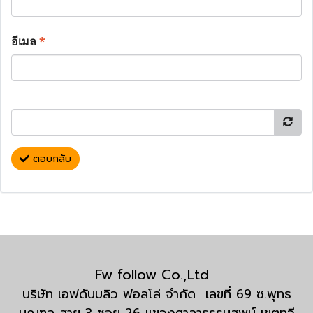
อีเมล
*
ตอบกลับ
Fw follow Co.,Ltd
บริษัท เอฟดับบลิว ฟอลโล่ จำกัด เลขที่ 69 ซ.พุทธ