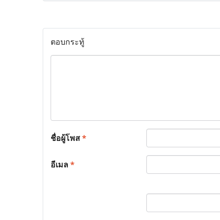
ตอบกระทู้
ชื่อผู้โพส
*
อีเมล
*