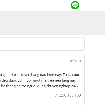
แจ้งลบ
 giai tri truc tuyen hang dau hien nay. Tu ca cuoc
ca deu duoc tich hop muot ma tren nen tang nay.
a he thong ho tro nguoi dung chuyen nghiep 24/7.
171.250.109.169