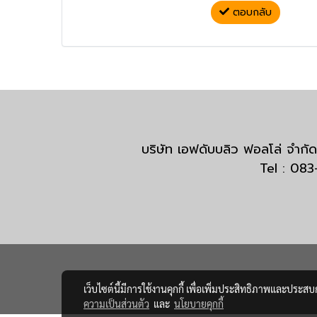
ตอบกลับ
บริษัท เอฟดับบลิว ฟอลโล่ จำ
Tel : 08
เว็บไซต์นี้มีการใช้งานคุกกี้ เพื่อเพิ่มประสิทธิภาพและประส
ความเป็นส่วนตัว
และ
นโยบายคุกกี้