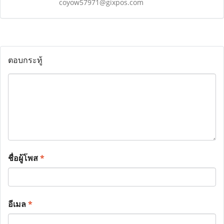
coyow57971@gixpos.com
ตอบกระทู้
ชื่อผู้โพส
*
อีเมล
*