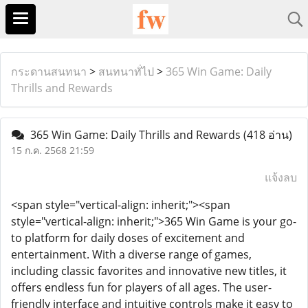
กระดานสนทนา
>
สนทนาทั่ไป
>
365 Win Game: Daily
Thrills and Rewards
365 Win Game: Daily Thrills and Rewards
(418 อ่าน)
15 ก.ค. 2568 21:59
แจ้งลบ
<span style="vertical-align: inherit;"><span
style="vertical-align: inherit;">365 Win Game is your go-
to platform for daily doses of excitement and
entertainment. With a diverse range of games,
including classic favorites and innovative new titles, it
offers endless fun for players of all ages. The user-
friendly interface and intuitive controls make it easy to