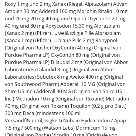
Roxy 1 mg und 2 mg Xanax (Riegel, Alprazolam) Ativan
Ambien 30 mg Adderall 100 mg Morphin Ritalin 10 mg
und 20 mg 20 mg 40 mg und Opana Oxycontin 20 mg,
40 mg und 80 mg Roxycodon 15,30 mg Alprazolam
(Xanax 2 mg) (Pfizer) .... wei&szlig;e Pille Alprazolam
(Xanax 1 mg) (Pfizer) .... blaue Pille 2 mg Rohypnol
(Original von Roche) OxyContin 40 mg (Original von
Purdue Pharma LP) OxyContin 80 mg (Original von
Purdue Pharma LP) Dilaudid 2 mg (Original von Abbot
Laboratories) Dilaudid 8 mg (Original von Abbot
Laboratories) Subutex 8 mg Avelox 400 mg (Original
von Southwood Pharm) Adderall 10 MG (Original von
Shire US Inc.) Adderall 30 MG (Original von Shire US
Inc.) Methadon 10 mg (Original von Roxane) Methadon
40 mg (Original von Roxane) Toquilon (0,2 g pro Blatt)
300 mg Deca (mindestens 100 ml
Versandfl&uuml;ssigkeit) Nubain Hydrocodon / Apap
7,5 mg / 500 mg (Watson Labs) Dormicum 15 mg
(Original von Roche) Vicodin 10 mg (Originale von