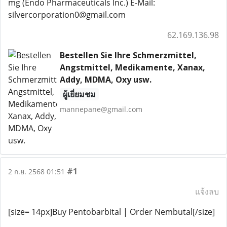
mg (Endo Pharmaceuticals Inc.) E-Mail:
silvercorporation0@gmail.com
62.169.136.98
Bestellen Sie Ihre Schmerzmittel,
Angstmittel, Medikamente, Xanax,
Addy, MDMA, Oxy usw.
ผู้เยี่ยมชม
mannepane@gmail.com
#1
2 ก.ย. 2568 01:51
แจ้งลบ
[size= 14px]Buy Pentobarbital | Order Nembutal[/size]