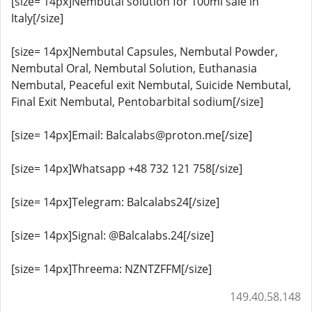
[size= 14px]Nembutal solution for 100ml sale in
Italy[/size]
[size= 14px]Nembutal Capsules, Nembutal Powder,
Nembutal Oral, Nembutal Solution, Euthanasia
Nembutal, Peaceful exit Nembutal, Suicide Nembutal,
Final Exit Nembutal, Pentobarbital sodium[/size]
[size= 14px]Email: Balcalabs@proton.me[/size]
[size= 14px]Whatsapp +48 732 121 758[/size]
[size= 14px]Telegram: Balcalabs24[/size]
[size= 14px]Signal: @Balcalabs.24[/size]
[size= 14px]Threema: NZNTZFFM[/size]
149.40.58.148