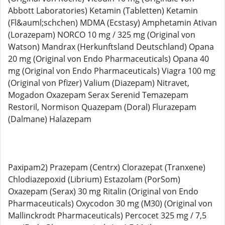
Abbott Laboratories) Ketamin (Tabletten) Ketamin
(Fl&auml;schchen) MDMA (Ecstasy) Amphetamin Ativan
(Lorazepam) NORCO 10 mg / 325 mg (Original von
Watson) Mandrax (Herkunftsland Deutschland) Opana
20 mg (Original von Endo Pharmaceuticals) Opana 40
mg (Original von Endo Pharmaceuticals) Viagra 100 mg
(Original von Pfizer) Valium (Diazepam) Nitravet,
Mogadon Oxazepam Serax Serenid Temazepam
Restoril, Normison Quazepam (Doral) Flurazepam
(Dalmane) Halazepam
Paxipam2) Prazepam (Centrx) Clorazepat (Tranxene)
Chlodiazepoxid (Librium) Estazolam (PorSom)
Oxazepam (Serax) 30 mg Ritalin (Original von Endo
Pharmaceuticals) Oxycodon 30 mg (M30) (Original von
Mallinckrodt Pharmaceuticals) Percocet 325 mg / 7,5