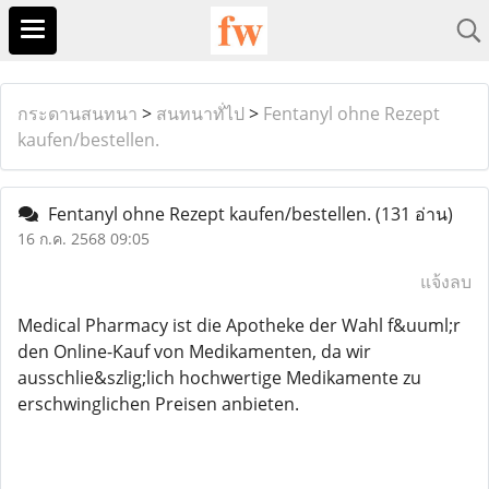
กระดานสนทนา
>
สนทนาทั่ไป
>
Fentanyl ohne Rezept
kaufen/bestellen.
Fentanyl ohne Rezept kaufen/bestellen.
(131 อ่าน)
16 ก.ค. 2568 09:05
แจ้งลบ
Medical Pharmacy ist die Apotheke der Wahl f&uuml;r
den Online-Kauf von Medikamenten, da wir
ausschlie&szlig;lich hochwertige Medikamente zu
erschwinglichen Preisen anbieten.