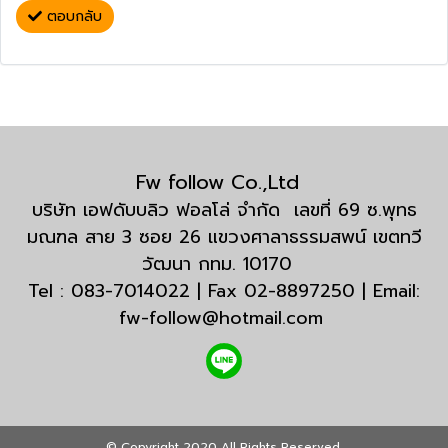
ตอบกลับ
Fw follow Co.,Ltd
บริษัท เอฟดับบลิว ฟอลโล่ จำกัด เลขที่ 69 ซ.พุทธ
มณฑล สาย 3 ซอย 26 แขวงศาลาธรรมสพน์ เขตทวี
วัฒนา กทม. 10170
Tel : 083-7014022 | Fax 02-8897250 | Email:
fw-follow@hotmail.com
© Copyright 2020 All Rights Reserved.