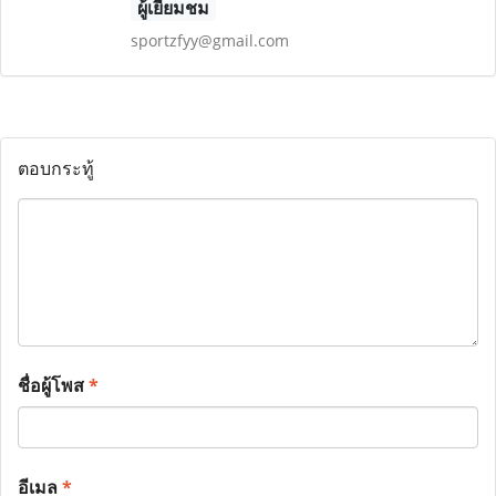
ผู้เยี่ยมชม
sportzfyy@gmail.com
ตอบกระทู้
ชื่อผู้โพส
*
อีเมล
*