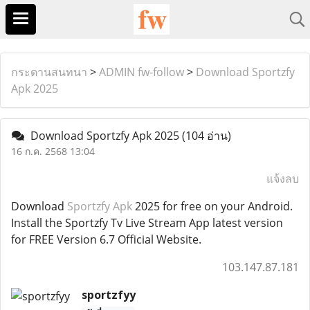
กระดานสนทนา
>
ADMIN fw-follow
>
Download Sportzfy
Apk 2025
Download Sportzfy Apk 2025
(104 อ่าน)
16 ก.ค. 2568 13:04
แจ้งลบ
Download
Sportzfy Apk
2025 for free on your Android.
Install the Sportzfy Tv Live Stream App latest version
for FREE Version 6.7 Official Website.
103.147.87.181
sportzfyy