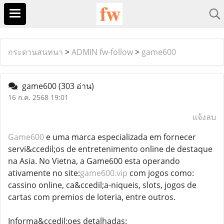
กระดานสนทนา
>
ADMIN fw-follow
>
game600
game600
(303 อ่าน)
16 ก.ค. 2568 19:01
แจ้งลบ
Game600
e uma marca especializada em fornecer
servi&ccedil;os de entretenimento online de destaque
na Asia. No Vietna, a Game600 esta operando
ativamente no site:
game600.vip
com jogos como:
cassino online, ca&ccedil;a-niqueis, slots, jogos de
cartas com premios de loteria, entre outros.
Informa&ccedil;oes detalhadas: