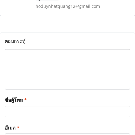
hoduynhatquang12@gmail.com
ตอบกระทู้
ชื่อผู้โพส
*
อีเมล
*