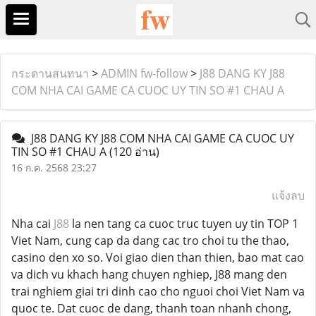
กระดานสนทนา
>
ADMIN fw-follow
>
J88 DANG KY J88
COM NHA CAI GAME CA CUOC UY TIN SO #1 CHAU A
J88 DANG KY J88 COM NHA CAI GAME CA CUOC UY
TIN SO #1 CHAU A
(120 อ่าน)
16 ก.ค. 2568 23:27
แจ้งลบ
Nha cai
J88
la nen tang ca cuoc truc tuyen uy tin TOP 1
Viet Nam, cung cap da dang cac tro choi tu the thao,
casino den xo so. Voi giao dien than thien, bao mat cao
va dich vu khach hang chuyen nghiep, J88 mang den
trai nghiem giai tri dinh cao cho nguoi choi Viet Nam va
quoc te. Dat cuoc de dang, thanh toan nhanh chong,