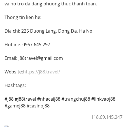
va ho tro da dang phuong thuc thanh toan.
Thong tin lien he:
Dia chi: 225 Duong Lang, Dong Da, Ha Noi
Hotline: 0967 645 297
Email: j88travel@gmail.com
Website:
https://j88.travel/
Hashtags:
#j88 #j88travel #nhacaij88 #trangchuj88 #linkvaoj88
#gamej88 #casinoj88
118.69.145.247