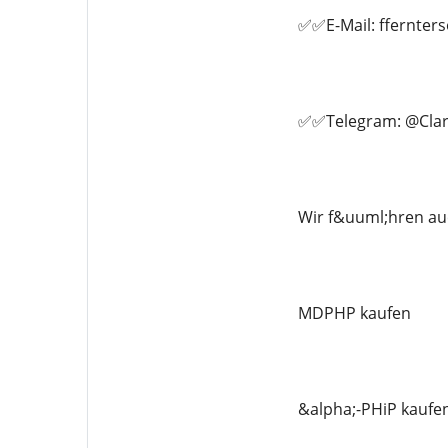
✅✅E-Mail: ffernte
✅✅Telegram: @Clar
Wir f&uuml;hren au
MDPHP kaufen
&alpha;-PHiP kaufe