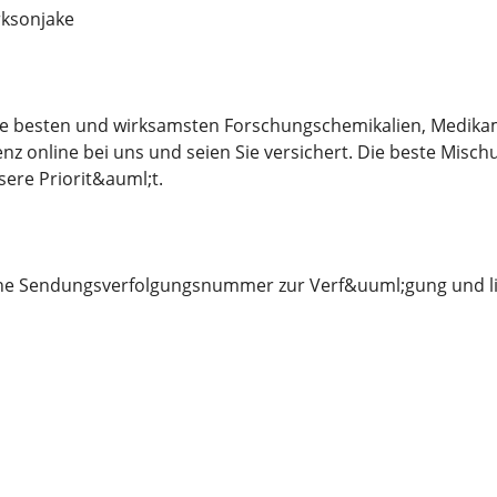
ksonjake
 die besten und wirksamsten Forschungschemikalien, Medika
nz online bei uns und seien Sie versichert. Die beste Misch
sere Priorit&auml;t.
eine Sendungsverfolgungsnummer zur Verf&uuml;gung und li