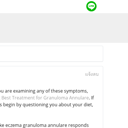
แจ้งลบ
ou are examining any of these symptoms,
g
Best Treatment for Granuloma Annulare
. If
s begin by questioning you about your diet,
e, like eczema granuloma annulare responds