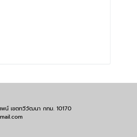
มสพน์ เขตทวีวัฒนา กทม. 10170
tmail.com