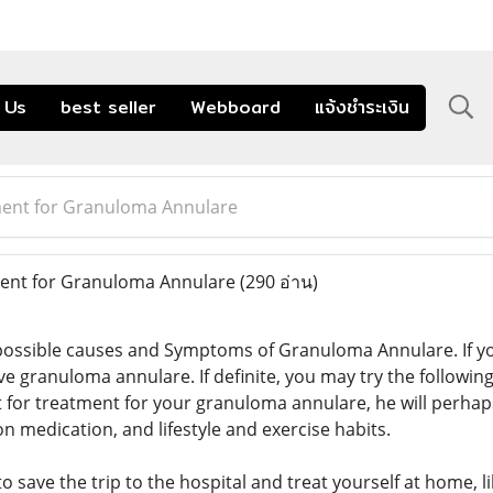
 Us
best seller
Webboard
แจ้งชำระเงิน
ent for Granuloma Annulare
ent for Granuloma Annulare
(290 อ่าน)
ossible causes and Symptoms of Granuloma Annulare. If y
ve granuloma annulare. If definite, you may try the followin
t for treatment for your granuloma annulare, he will perhap
ion medication, and lifestyle and exercise habits.
 to save the trip to the hospital and treat yourself at hom