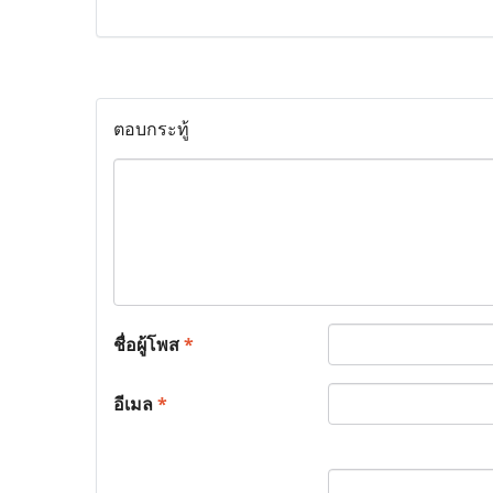
ตอบกระทู้
ชื่อผู้โพส
*
อีเมล
*