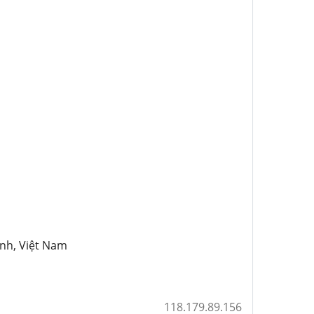
inh, Việt Nam
118.179.89.156