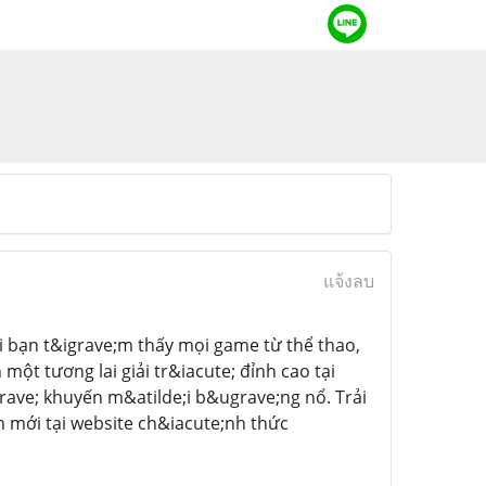
แจ้งลบ
i bạn t&igrave;m thấy mọi game từ thể thao,
một tương lai giải tr&iacute; đỉnh cao tại
grave; khuyến m&atilde;i b&ugrave;ng nổ. Trải
 mới tại website ch&iacute;nh thức