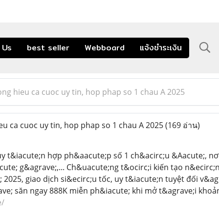
 Us
best seller
Webboard
แจ้งชำระเงิน
ng hieu ca cuoc uy tin, hop phap so 1 chau A 2025
 ca cuoc uy tin, hop phap so 1 chau A 2025
(169 อ่าน)
y t&iacute;n hợp ph&aacute;p số 1 ch&acirc;u &Aacute;, nơ
ute; g&agrave;,... Ch&uacute;ng t&ocirc;i kiến tạo n&ecirc;n 
 2025, giao dịch si&ecirc;u tốc, uy t&iacute;n tuyệt đối v&a
ve; săn ngay 888K miễn ph&iacute; khi mở t&agrave;i khoản
e/