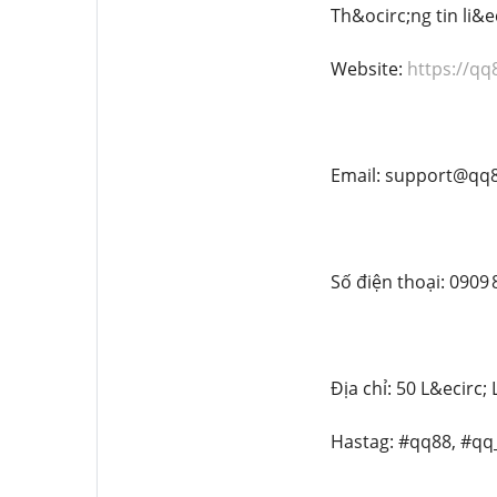
Th&ocirc;ng tin li&e
Website:
https://qq
Email: support@qq
Số điện thoại: 0909 
Địa chỉ: 50 L&ecirc
Hastag: #qq88, #qq