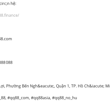
circ;n hệ:
88.finance/
88.com
888 088
; Lợi, Phường Bến Ngh&eacute;, Quận 1, TP. Hồ Ch&iacute; M
_88, #qq88_com, #qq88asia, #qq88_no_hu