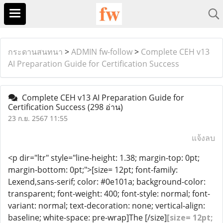
กระดานสนทนา
>
ADMIN fw-follow
>
Complete CEH v13
AI Preparation Guide for Certification Success
Complete CEH v13 AI Preparation Guide for
Certification Success
(298 อ่าน)
23 ก.ย. 2567 11:55
แจ้งลบ
<p dir="ltr" style="line-height: 1.38; margin-top: 0pt;
margin-bottom: 0pt;">[size= 12pt; font-family:
Lexend,sans-serif; color: #0e101a; background-color:
transparent; font-weight: 400; font-style: normal; font-
variant: normal; text-decoration: none; vertical-align:
baseline; white-space: pre-wrap]The [/size]
[size= 12pt;