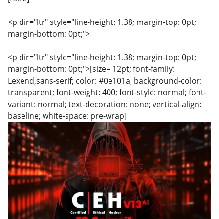
<p dir="ltr" style="line-height: 1.38; margin-top: 0pt;
margin-bottom: 0pt;">
<p dir="ltr" style="line-height: 1.38; margin-top: 0pt;
margin-bottom: 0pt;">[size= 12pt; font-family:
Lexend,sans-serif; color: #0e101a; background-color:
transparent; font-weight: 400; font-style: normal; font-
variant: normal; text-decoration: none; vertical-align:
baseline; white-space: pre-wrap]