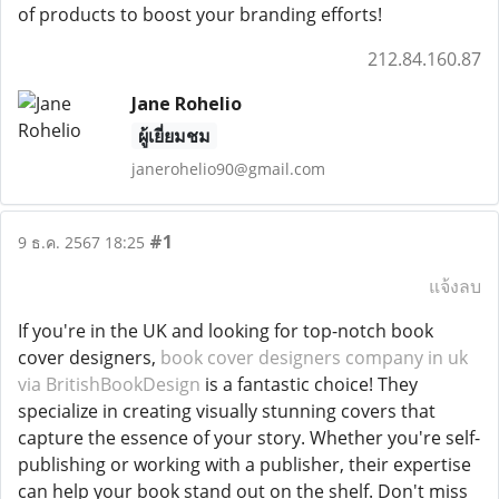
of products to boost your branding efforts!
212.84.160.87
Jane Rohelio
ผู้เยี่ยมชม
janerohelio90@gmail.com
#1
9 ธ.ค. 2567 18:25
แจ้งลบ
If you're in the UK and looking for top-notch book
cover designers,
book cover designers company in uk
via BritishBookDesign
is a fantastic choice! They
specialize in creating visually stunning covers that
capture the essence of your story. Whether you're self-
publishing or working with a publisher, their expertise
can help your book stand out on the shelf. Don't miss