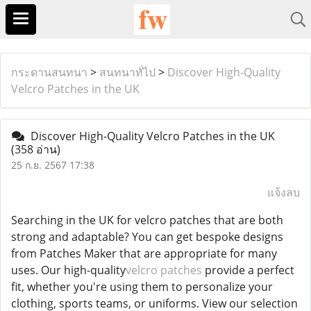
กระดานสนทนา
>
สนทนาทั่ไป
>
Discover High-Quality
Velcro Patches in the UK
Discover High-Quality Velcro Patches in the UK
(358 อ่าน)
25 ก.ย. 2567 17:38
แจ้งลบ
Searching in the UK for velcro patches that are both
strong and adaptable? You can get bespoke designs
from Patches Maker that are appropriate for many
uses. Our high-quality
velcro patches
provide a perfect
fit, whether you're using them to personalize your
clothing, sports teams, or uniforms. View our selection