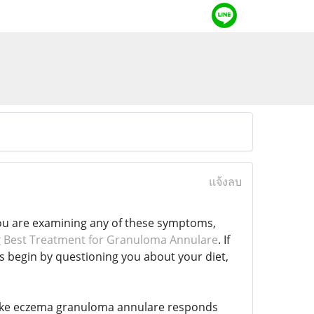
แจ้งลบ
ou are examining any of these symptoms,
g
Best Treatment for Granuloma Annulare
. If
s begin by questioning you about your diet,
e, like eczema granuloma annulare responds