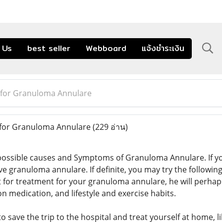
 Us
best seller
Webboard
แจ้งชำระเงิน
for Granuloma Annulare
for Granuloma Annulare
(229 อ่าน)
ossible causes and Symptoms of Granuloma Annulare. If y
ve granuloma annulare. If definite, you may try the followin
t for treatment for your granuloma annulare, he will perhap
ion medication, and lifestyle and exercise habits.
 to save the trip to the hospital and treat yourself at hom