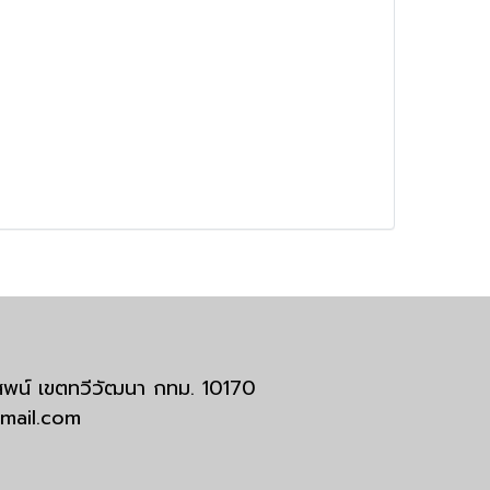
มสพน์ เขตทวีวัฒนา กทม. 10170
tmail.com